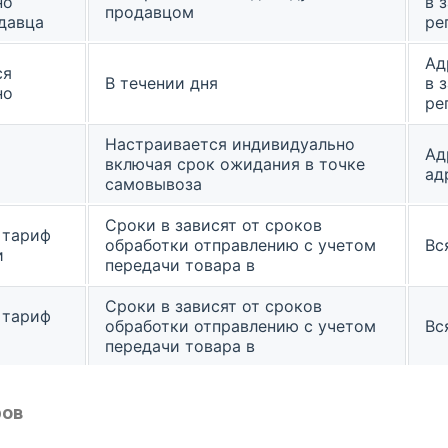
но
в 
продавцом
давца
ре
Ад
ся
В течении дня
в 
но
ре
Настраивается индивидуально
Ад
включая срок ожидания в точке
ад
самовывоза
Сроки в зависят от сроков
 тариф
обработки отправлению с учетом
Вс
и
передачи товара в
Сроки в зависят от сроков
 тариф
обработки отправлению с учетом
Вс
передачи товара в
ров