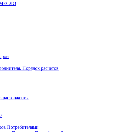
РЕМЕСЛО
торон
полнителя. Порядок расчетов
го расторжения
О
ров Потребителями