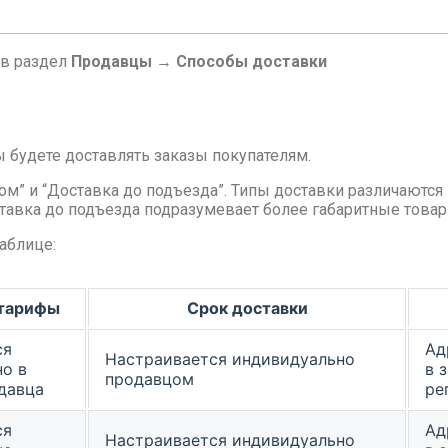
 в раздел
Продавцы → Способы доставки
 будете доставлять заказы покупателям.
м” и “Доставка до подъезда”. Типы доставки различаются 
ставка до подъезда подразумевает более габаритные товар
аблице:
тарифы
Срок доставки
ся
Ад
Настраивается индивидуально
о в
в 
продавцом
давца
ре
ся
Ад
Настраивается индивидуально