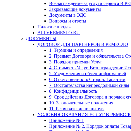
Вознаграждение за услуги сервиса В 
Закрывающие документы
Документы в ЭДО
Вопросы и ответы
Налоги с продаж
API VREMESLO.RU
ДОКУМЕНТЫ
ДОГОВОР ДЛЯ ПАРТНЕРОВ В РЕМЕСЛО
1. Термины и определения
2. Предмет Договора и обязательства С
3. Порядок приемки Услуг
4. Стоимость Услуг. Вознаграждение Ис
5. Уведомления и обмен информацией
6. Ответственность Сторон. Гарантии
7. Обстоятельства непреодолимой силы
8. Конфиденциальность
9. Срок действия Договора и порядок е
10. Заключительные положения
11. Реквизиты исполнителя
УСЛОВИЯ ОКАЗАНИЯ УСЛУГ В РЕМЕСЛ
Приложение № 1
Приложение № 2. Порядок оплаты Това